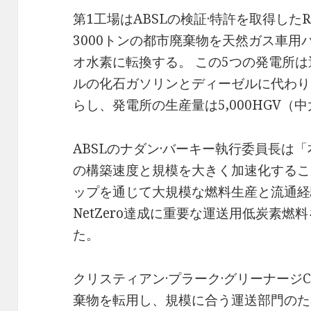
第1工場はABSLの検証·特許を取得したR
3000トンの都市廃棄物を天然ガス車
オ水素に転換する。 この5つの発電所
ルの化石ガソリンとディーゼルに代わり
らし、発電所の生産量は5,000HGV
ABSLのナダン·バーキー執行委員長は「本
の構築速度と規模を大きく加速化するこ
ップを通じて大規模な燃料生産と流通経
NetZero達成に重要な運送用低炭素
た。
クリスティアン·プラーク·グリーナージ
棄物を転用し、規模に合う運送部門のた