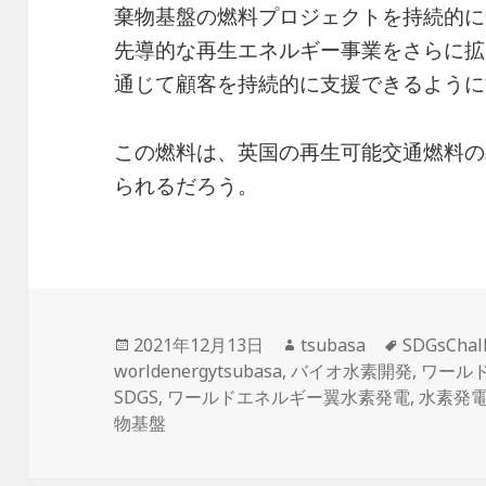
棄物基盤の燃料プロジェクトを持続的に
先導的な再生エネルギー事業をさらに拡
通じて顧客を持続的に支援できるように
この燃料は、英国の再生可能交通燃料の
られるだろう。
投
作
タ
2021年12月13日
tsubasa
SDGsChal
稿
成
グ
worldenergytsubasa
,
バイオ水素開発
,
ワール
日:
者
SDGS
,
ワールドエネルギー翼水素発電
,
水素発
物基盤