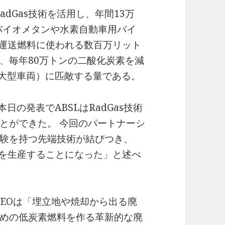
adGas技術を活用し、年間13万
用バイオメタンや水素自動車用バイ
は運送燃料に使われる数百万リット
、毎年80万トンの二酸化炭素を減
（中大型車両）に匹敵する量である。
日の発表でABSLはRadGas技術
とができた。 今回のパートナーシ
験を持つ先端技術が結びつき、
燃料を生産することになった」と述べ
CEOは「埋立地や焼却から出る廃
めの低炭素燃料を作る革新的な廃