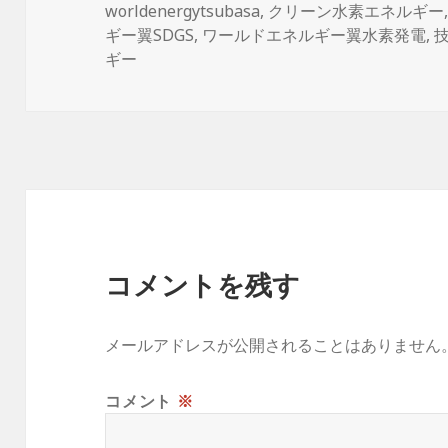
稿
成
グ
worldenergytsubasa
,
クリーン水素エネルギー
日:
者
ギー翼SDGS
,
ワールドエネルギー翼水素発電
,
ギー
コメントを残す
メールアドレスが公開されることはありません
コメント
※