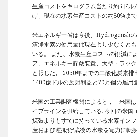
生産コストをキログラム当たり約5ドルか
げ、現在の水素生産コストの約80%ま
米エネルギー省は今後、Hydrogens
清浄水素の使用量は現在より少なくとも
いる。 また、水素生産コストの削減に
ア、エネルギー貯蔵装置、大型トラック
と報じた。 2050年までの二酸化炭素排
1400億ドルの反射利益と70万個の雇
米国の工業調査機関によると，「米国は
イプラインを供給している. 今回の米
拡張よりもすでに持っている水素インフ
産および運搬·貯蔵後の水素を電力に転