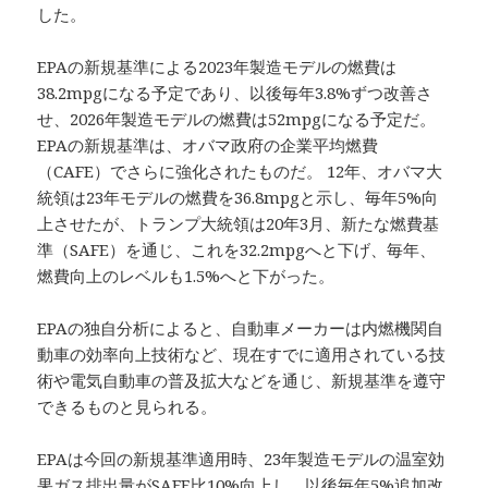
した。
EPAの新規基準による2023年製造モデルの燃費は
38.2mpgになる予定であり、以後毎年3.8%ずつ改善さ
せ、2026年製造モデルの燃費は52mpgになる予定だ。
EPAの新規基準は、オバマ政府の企業平均燃費
（CAFE）でさらに強化されたものだ。 12年、オバマ大
統領は23年モデルの燃費を36.8mpgと示し、毎年5%向
上させたが、トランプ大統領は20年3月、新たな燃費基
準（SAFE）を通じ、これを32.2mpgへと下げ、毎年、
燃費向上のレベルも1.5%へと下がった。
EPAの独自分析によると、自動車メーカーは内燃機関自
動車の効率向上技術など、現在すでに適用されている技
術や電気自動車の普及拡大などを通じ、新規基準を遵守
できるものと見られる。
EPAは今回の新規基準適用時、23年製造モデルの温室効
果ガス排出量がSAFE比10%向上し、以後毎年5%追加改