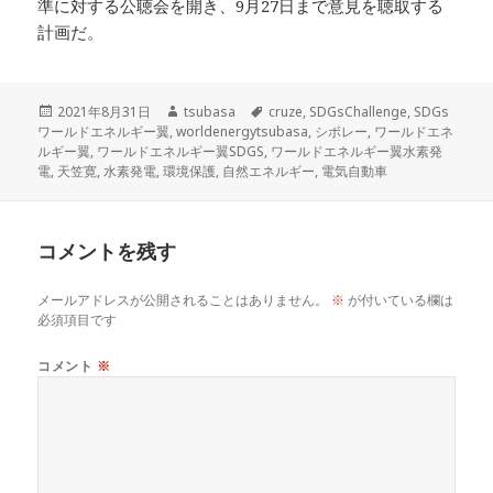
準に対する公聴会を開き、9月27日まで意見を聴取する
計画だ。
投
作
タ
2021年8月31日
tsubasa
cruze
,
SDGsChallenge
,
SDGs
稿
成
グ
ワールドエネルギー翼
,
worldenergytsubasa
,
シボレー
,
ワールドエネ
日:
者
ルギー翼
,
ワールドエネルギー翼SDGS
,
ワールドエネルギー翼水素発
電
,
天笠寛
,
水素発電
,
環境保護
,
自然エネルギー
,
電気自動車
コメントを残す
メールアドレスが公開されることはありません。
※
が付いている欄は
必須項目です
コメント
※