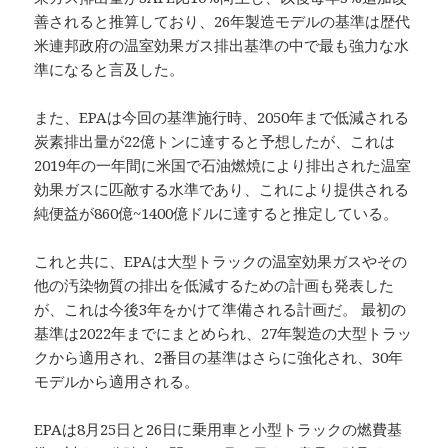
善されると推算しており、26年製造モデルの基準は歴代
米連邦政府の温室効果ガス排出基準の中で最も強力な水
準になると言及した。
また、EPAは今回の基準施行時、2050年まで低減される
炭素排出量が22億トンに達すると予想したが、これは
2019年の一年間に米国で石油燃焼により排出された温室
効果ガスに匹敵する水準であり、これにより提供される
純便益が860億~1400億ドルに達すると推定している。
これと共に、EPAは大型トラックの温室効果ガスやその
他の汚染物質の排出を低減するための計画も発表した
が、これは今後3年をかけて準備される計画だ。 最初の
基準は2022年までにまとめられ、27年製造の大型トラッ
クから適用され、2番目の基準はさらに強化され、30年
モデルから適用される。
EPAは8月25日と26日に乗用車と小型トラックの燃費基