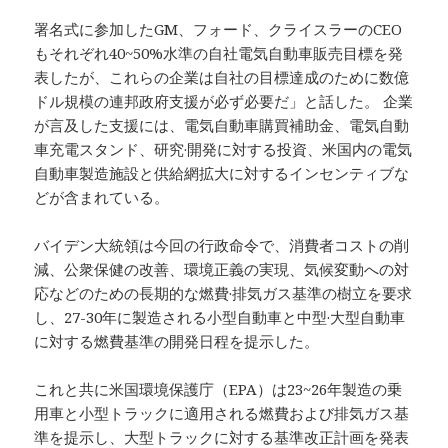
署名式に参加したGM、フォード、クライスラーのCEO
もそれぞれ40~50%水準の自社電気自動車販売目標を発
表したが、これらの企業は自社の目標達成のために数億
ドル規模の連邦政府支援が必ず必要だ」と話した。 企業
が言及した支援には、電気自動車購買補助金、電気自動
車充電スタンド、研究·開発に対する投資、米国内の電気
自動車製造施設と供給網拡大に対するインセンティブな
どが含まれている。
バイデン大統領は今回の行政命令で、消費者コストの削
減、公衆保健の改善、環境正義の実現、気候変動への対
応などのための長期的な燃費·排気ガス基準の樹立を要求
し、27-30年に製造される小型自動車と中型·大型自動車
に対する燃費基準の開発日程を提示した。
これと共に米国環境保護庁（EPA）は23~26年製造の乗
用車と小型トラックに適用される燃費および排気ガス基
準を提示し、大型トラックに対する基準改正計画を発表