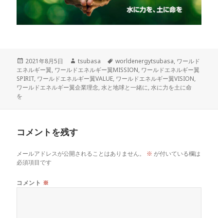
投
作
タ
2021年8月5日
tsubasa
worldenergytsubasa
,
ワールド
稿
成
グ
エネルギー翼
,
ワールドエネルギー翼MISSION
,
ワールドエネルギー翼
日:
者
SPIRIT
,
ワールドエネルギー翼VALUE
,
ワールドエネルギー翼VISION
,
ワールドエネルギー翼企業理念
,
水と地球と一緒に
,
水に力を土に命
を
コメントを残す
メールアドレスが公開されることはありません。
※
が付いている欄は
必須項目です
コメント
※