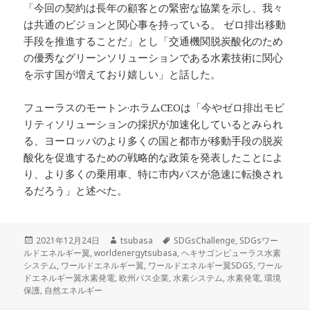
「今回の契約は長年の顧客との緊密な協業を示し、我々
は共通のビジョンと関心事を持っている。 ゼロ排出移動
手段を推進することだ」とし「交通機関脱炭酸化のため
の優秀なグリーンソリューションである水素技術に関心
を示す国が増えており嬉しい」と話した。
フューラスのモートン·ホラムCEOは「今やゼロ排出モビ
リティソリューションの採択が加速化しているとみられ
る、ヨーロッパのより多くの国と都市が移動手段の脱炭
酸化を促進するための戦略的な政策を発表したことによ
り、より多くの乗用車、特に市内バスが急速に転換され
るだろう」と述べた。
投
作
タ
2021年12月24日
tsubasa
SDGsChallenge
,
SDGsワー
稿
成
グ
ルドエネルギー翼
,
worldenergytsubasa
,
ヘキサゴンピューラス水素
日:
者
システム
,
ワールドエネルギー翼
,
ワールドエネルギー翼SDGS
,
ワール
ドエネルギー翼水素発電
,
欧州バス企業
,
水素システム
,
水素発電
,
環境
保護
,
自然エネルギー