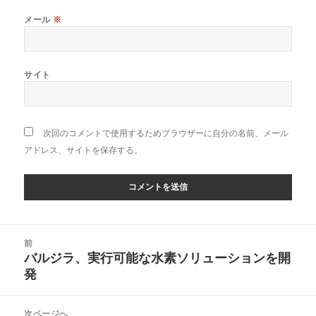
メール
※
サイト
次回のコメントで使用するためブラウザーに自分の名前、メール
アドレス、サイトを保存する。
投
前
稿
バルジラ、実行可能な水素ソリューションを開
前
ナ
発
の
ビ
投
ゲ
稿:
次ページへ