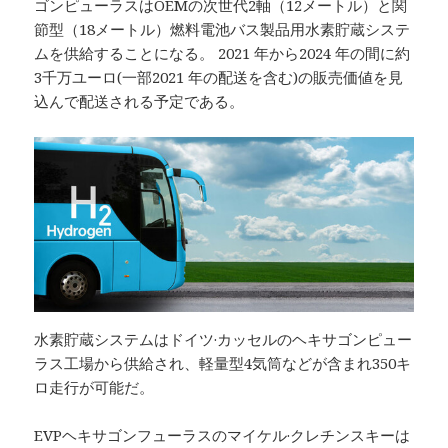
ゴンピューラスはOEMの次世代2軸（12メートル）と関
節型（18メートル）燃料電池バス製品用水素貯蔵システ
ムを供給することになる。 2021 年から2024 年の間に約
3千万ユーロ(一部2021 年の配送を含む)の販売価値を見
込んで配送される予定である。
水素貯蔵システムはドイツ·カッセルのヘキサゴンピュー
ラス工場から供給され、軽量型4気筒などが含まれ350キ
ロ走行が可能だ。
EVPヘキサゴンフューラスのマイケル·クレチンスキーは