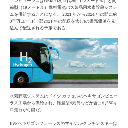
ゴンピューラスはOEMの次世代2軸（12メートル）と関
節型（18メートル）燃料電池バス製品用水素貯蔵システ
ムを供給することになる。 2021 年から2024 年の間に約
3千万ユーロ(一部2021 年の配送を含む)の販売価値を見
込んで配送される予定である。
水素貯蔵システムはドイツ·カッセルのヘキサゴンピュー
ラス工場から供給され、軽量型4気筒などが含まれ350キ
ロ走行が可能だ。
EVPヘキサゴンフューラスのマイケル·クレチンスキーは