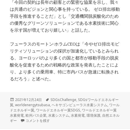
「今回の契約は長年の顧客との緊密な協業を示し、我々
は共通のビジョンと関心事を持っている。 ゼロ排出移動
手段を推進することだ」とし「交通機関脱炭酸化のため
の優秀なグリーンソリューションである水素技術に関心
を示す国が増えており嬉しい」と話した。
フューラスのモートン·ホラムCEOは「今やゼロ排出モビ
リティソリューションの採択が加速化しているとみられ
る、ヨーロッパのより多くの国と都市が移動手段の脱炭
酸化を促進するための戦略的な政策を発表したことによ
り、より多くの乗用車、特に市内バスが急速に転換され
るだろう」と述べた。
投
タ
2021年12月24日
SDGsChallenge
,
SDGsワールドエネルギー
稿
グ
翼
,
worldenergytsubasa
,
ヘキサゴンピューラス水素システム
,
ワール
日:
ドエネルギー翼
,
ワールドエネルギー翼SDGS
,
ワールドエネルギー翼
水素発電
,
欧州バス企業
,
水素システム
,
水素発電
,
環境保護
,
自然エネル
欧州バス企業OEM、ヘキサゴンピューラス水素システム供給契約 
ギー
コメントを残す