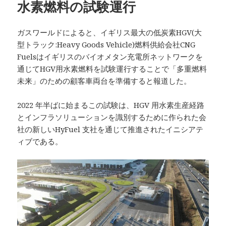
水素燃料の試験運行
ガスワールドによると、イギリス最大の低炭素HGV(大
型トラック:Heavy Goods Vehicle)燃料供給会社CNG
Fuelsはイギリスのバイオメタン充電所ネットワークを
通じてHGV用水素燃料を試験運行することで「多重燃料
未来」のための顧客車両台を準備すると報道した。
2022 年半ばに始まるこの試験は、HGV 用水素生産経路
とインフラソリューションを識別するために作られた会
社の新しいHyFuel 支社を通じて推進されたイニシアテ
ィブである。