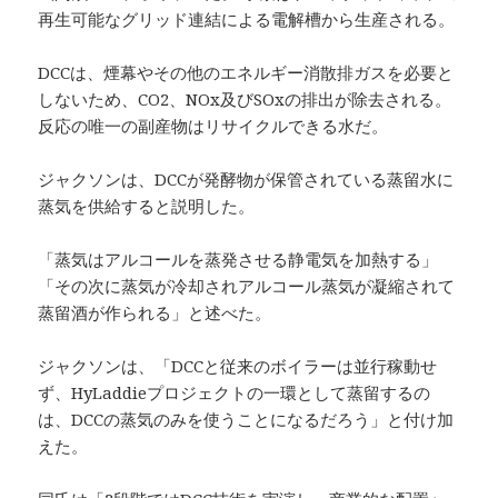
再生可能なグリッド連結による電解槽から生産される。
DCCは、煙幕やその他のエネルギー消散排ガスを必要と
しないため、CO2、NOx及びSOxの排出が除去される。
反応の唯一の副産物はリサイクルできる水だ。
ジャクソンは、DCCが発酵物が保管されている蒸留水に
蒸気を供給すると説明した。
「蒸気はアルコールを蒸発させる静電気を加熱する」
「その次に蒸気が冷却されアルコール蒸気が凝縮されて
蒸留酒が作られる」と述べた。
ジャクソンは、「DCCと従来のボイラーは並行稼動せ
ず、HyLaddieプロジェクトの一環として蒸留するの
は、DCCの蒸気のみを使うことになるだろう」と付け加
えた。