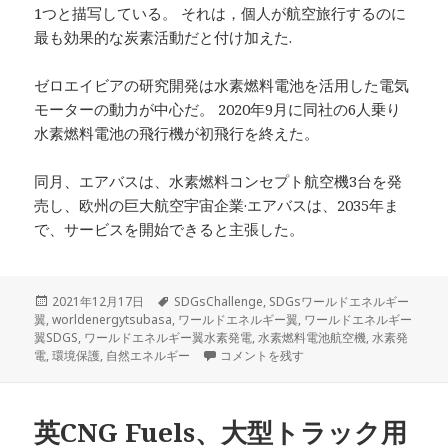
1つと描写している。 それは，個人が航空旅行するのに
最も効果的な炭素活動だと付け加えた.
ゼロエイビアの研究開発は水素燃料電池を活用した電気
モーターの動力が中心だ。 2020年9月に同社の6人乗り
水素燃料電池の飛行機が初飛行を終えた。
同月、エアバスは、水素燃料コンセプト航空機3台を発
売し、欧州の巨大航空宇宙企業·エアバスは、2035年ま
で、サービスを開始できると主張した。
投
タ
2021年12月17日
SDGsChallenge
,
SDGsワールドエネルギー
稿
グ
翼
,
worldenergytsubasa
,
ワールドエネルギー翼
,
ワールドエネルギー
日:
翼SDGS
,
ワールドエネルギー翼水素発電
,
水素燃料電池航空機
,
水素発
水素燃料電池航空機、2024年より商業運航
電
,
環境保護
,
自然エネルギー
コメントを残す
英CNG Fuels、大型トラック用