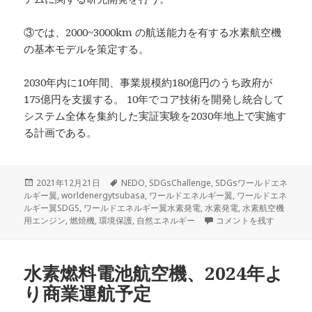
③では、2000~3000km の航送能力を有する水素航空機
の基本モデルを策定する。
2030年内に10年間、事業規模約180億円のうち政府が
175億円を支援する。 10年でコア技術を開発し統合して
システム全体を集約した実証実験を2030年地上で実施す
る計画である。
投
タ
2021年12月21日
NEDO
,
SDGsChallenge
,
SDGsワールドエネ
稿
グ
ルギー翼
,
worldenergytsubasa
,
ワールドエネルギー翼
,
ワールドエネ
日:
ルギー翼SDGS
,
ワールドエネルギー翼水素発電
,
水素発電
,
水素航空機
NEDO、水素航空機用エ
用エンジン
,
燃焼機
,
環境保護
,
自然エネルギー
コメントを残す
水素燃料電池航空機、2024年よ
り商業運航予定