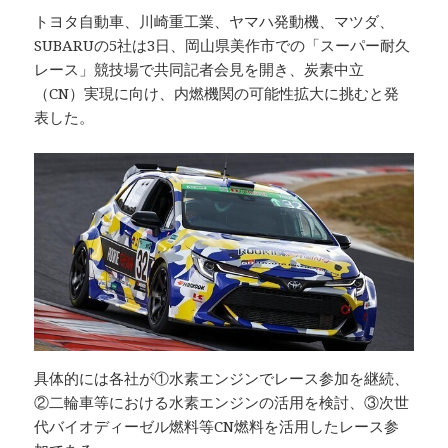
トヨタ自動車、川崎重工業、ヤマハ発動機、マツダ、
SUBARUの5社は3日、岡山県美作市での「スーパー耐久
レース」競技場で共同記者会見を開き、炭素中立
（CN）実現に向け、内燃機関の可能性拡大に挑むと発
表した。
具体的には各社が①水素エンジンでレース参加を継続、
②二輪車等における水素エンジンの活用を検討、③次世
代バイオディーゼル燃料等CN燃料を活用したレース参