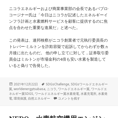
ニコラエネルギーおよび商業事業部の会長であるパブロ·
コージナー氏は「今日はニコラが記述したエネルギーイ
ンフラ計画と水素燃料サービスを顧客に提供するのに焦
点を合わせた重要な進展だ」と述べた。
この発表は、連邦検察がニコラ創業者で元執行委員長の
トレバー·ミルトンを詐欺容疑で起訴してからわずか数ヵ
月後に出たものだ。 他の申し立てに対して，証券取引委
員会はミルトンが市場金利の4倍も安い水素を製造して
いると偽りで告発した。
投
タ
2021年12月22日
SDGsChallenge
,
SDGsワールドエネルギー
稿
グ
翼
,
worldenergytsubasa
,
ニコラ
,
ワールドエネルギー翼
,
ワールドエ
日:
ネルギー翼SDGS
,
ワールドエネルギー翼水素発電
,
水素充電所
,
水素発
ニコラ、北米全域に水素充電所を建設する
電
,
環境保護
,
自然エネルギー
コメントを残す