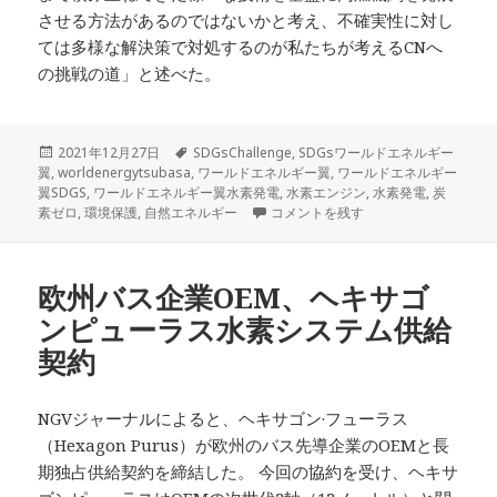
させる方法があるのではないかと考え、不確実性に対し
ては多様な解決策で対処するのが私たちが考えるCNへ
の挑戦の道」と述べた。
投
タ
2021年12月27日
SDGsChallenge
,
SDGsワールドエネルギー
稿
グ
翼
,
worldenergytsubasa
,
ワールドエネルギー翼
,
ワールドエネルギー
日:
翼SDGS
,
ワールドエネルギー翼水素発電
,
水素エンジン
,
水素発電
,
炭
炭素ゼロのため水素エンジンの拡大に
素ゼロ
,
環境保護
,
自然エネルギー
コメントを残す
欧州バス企業OEM、ヘキサゴ
ンピューラス水素システム供給
契約
NGVジャーナルによると、ヘキサゴン·フューラス
（Hexagon Purus）が欧州のバス先導企業のOEMと長
期独占供給契約を締結した。 今回の協約を受け、ヘキサ