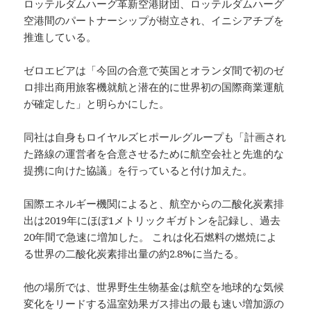
ロッテルダムハーグ革新空港財団、ロッテルダムハーグ
空港間のパートナーシップが樹立され、イニシアチブを
推進している。
ゼロエビアは「今回の合意で英国とオランダ間で初のゼ
ロ排出商用旅客機就航と潜在的に世界初の国際商業運航
が確定した」と明らかにした。
同社は自身もロイヤルズヒポール·グループも「計画され
た路線の運営者を合意させるために航空会社と先進的な
提携に向けた協議」を行っていると付け加えた。
国際エネルギー機関によると、航空からの二酸化炭素排
出は2019年にほぼ1メトリックギガトンを記録し、過去
20年間で急速に増加した。 これは化石燃料の燃焼によ
る世界の二酸化炭素排出量の約2.8%に当たる。
他の場所では、世界野生生物基金は航空を地球的な気候
変化をリードする温室効果ガス排出の最も速い増加源の