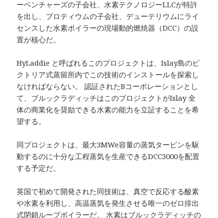
ーベンチャーズの子会社、水素テクノロジーLLCが特許
を出し、プロティウムの子会社、デューテリウムにライ
センスした水素ボイラーの現場動的燃焼器（DCC）の設
置が核心だ。
HyLaddie と呼ばれるこのプロジェクトは、Islay島のビ
クトリア式蒸留所内でこの技術のインストールを探索し
なければならない。 認証されたBコーポレーションとし
て、ブルックラディッチはこのプロジェクトがIslay 全
体の商業化を奨励できる水素の能力を立証することを希
望する。
同プロジェクトは、最大3MWe容量の蒸気タービンを駆
動するのに十分な工程蒸気を生産できるDCC3000を配置
する予定だ。
英国で初めて開発された同技術は、真空で反応する酸素
や水素を利用し、高温蒸気を発生させる唯一のゼロ排出
式閉鎖ループボイラーだ。 水素はブルックラディッチの