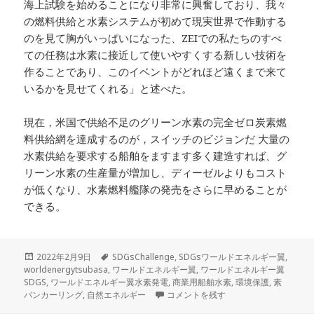
海上試験を始めることになり非常に興奮しており、我々
の燃料供給と水素システムが初めて現実世界で作動する
のを見て胸がいっぱいになった、ZEIでの私たちのすべ
ての任務は水素に接近して使いやすくする新しい技術を
作ることであり、このイベントがどれほど遠くまで来て
いるかを見せてくれる」と述べた。
現在，米国で供給不足のグリーン水素の完全ゼロ炭素燃
料供給網を達成するのが，スイッチのビジョンだ 大量の
水素供給を要求する船舶をますます多く建造すれば、グ
リーン水素の生産量が増加し、ディーゼルよりもコスト
が低くなり、水素燃料艦隊の発売をさらに早めることが
できる。
投
タ
2022年2月9日
SDGsChallenge
,
SDGsワールドエネルギー翼
,
稿
グ
worldenergytsubasa
,
ワールドエネルギー翼
,
ワールドエネルギー翼
日:
SDGS
,
ワールドエネルギー翼水素発電
,
商業用船舶水素
,
環境保護
,
素
米国、世界初の商業用船舶水素バンカー
バンカーリング
,
自然エネルギー
コメントを残す