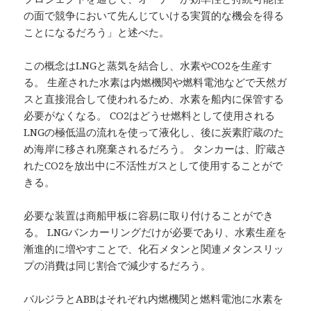
の面で競争において先んじていける実質的な機会を得る
ことになるだろう」と述べた。
この概念はLNGと蒸気を結合し、水素やCO2を生産す
る。 生産された水素は内燃機関や燃料電池などで天然ガ
スと直接混合して使われるため、水素を船内に保管する
必要がなくなる。 CO2はどうせ燃料として使用される
LNGの極低温の流れを使って液化し、後に炭素貯蔵のた
め海岸に移され廃棄されるだろう。 タンカーは、貯蔵さ
れたCO2を放出中に不活性ガスとして使用することがで
きる。
必要な装置は商船甲板に容易に取り付けることができ
る。 LNGバンカーリングだけが必要であり、水素生産を
漸進的に増やすことで、化石メタンと関連メタンスリッ
プの消費は同じ割合で減少するだろう。
バルジラとABBはそれぞれ内燃機関と燃料電池に水素を