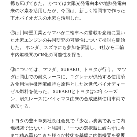
携も広げてきた。 かつては太陽光発電由来や地熱発電由
来の水素を活用したが、今回は、新しく福岡市で作った
下水バイオガスの水素を活用した。
②は川崎重工業とヤマハが二輪車への搭載を念頭に置い
た水素エンジンの共同研究の可能性について検討を開始
した。 ホンダ、スズキにも参加を要請し、4社から二輪
車内燃機関のCN化の可能性を探る。
③については、マツダ、SUBARU、トヨタが行う。 マツ
ダは岡山での耐久レースに、ユグレナが供給する使用済
み食用油や微潮流維持を原料とした次世代バイオディー
ゼル燃料を使った。 SUBARUとトヨタは22年シーズ
ン、耐久レースにバイオマス由来の合成燃料使用車両で
参加する。
トヨタの豊田章男社長は会見で「少ない炭素であって内
燃機関ではない」と強調し「一つの選択肢に絞らずに今
まで積み重ねてきた様々な技術を基盤に内燃機関を発展