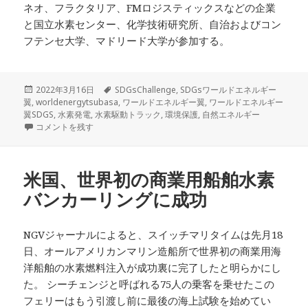
ネオ、フラクタリア、FMロジスティックスなどの企業
と国立水素センター、化学技術研究所、自治およびコン
フテンセ大学、マドリード大学が参加する。
投
タ
2022年3月16日
SDGsChallenge
,
SDGsワールドエネルギー
稿
グ
翼
,
worldenergytsubasa
,
ワールドエネルギー翼
,
ワールドエネルギー
日:
翼SDGS
,
水素発電
,
水素駆動トラック
,
環境保護
,
自然エネルギー
スペイン、水素駆動トラックの開発に乗り出す に
コメントを残す
米国、世界初の商業用船舶水素
バンカーリングに成功
NGVジャーナルによると、スイッチマリタイムは先月18
日、オールアメリカンマリン造船所で世界初の商業用海
洋船舶の水素燃料注入が成功裏に完了したと明らかにし
た。 シーチェンジと呼ばれる75人の乗客を乗せたこの
フェリーはもう引渡し前に最後の海上試験を始めてい