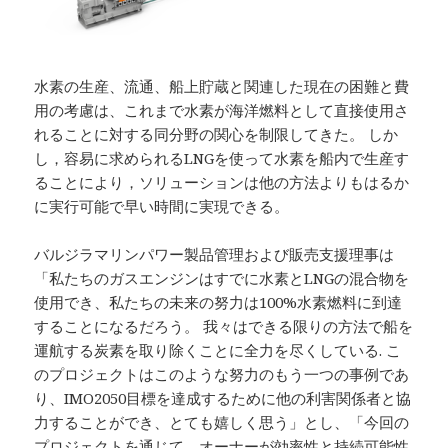
水素の生産、流通、船上貯蔵と関連した現在の困難と費
用の考慮は、これまで水素が海洋燃料として直接使用さ
れることに対する同分野の関心を制限してきた。 しか
し，容易に求められるLNGを使って水素を船内で生産す
ることにより，ソリューションは他の方法よりもはるか
に実行可能で早い時間に実現できる。
バルジラマリンパワー製品管理および販売支援理事は
「私たちのガスエンジンはすでに水素とLNGの混合物を
使用でき、私たちの未来の努力は100%水素燃料に到達
することになるだろう。 我々はできる限りの方法で船を
運航する炭素を取り除くことに全力を尽くしている. こ
のプロジェクトはこのような努力のもう一つの事例であ
り、IMO2050目標を達成するために他の利害関係者と協
力することができ、とても嬉しく思う」とし、「今回の
プロジェクトを通じて、オーナーが効率性と持続可能性