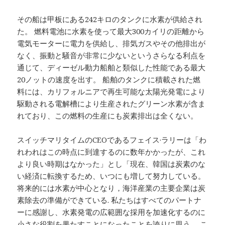
その船は甲板にある242キロのタンクに水素が供給され
た。 燃料電池に水素を使って最大300カイリの距離から
電気モーターに電力を供給し、排気ガスやその他排出が
なく、振動と騒音が非常に少ないというさらなる利点を
通じて、ディーゼル動力船舶と類似した性能である最大
20ノットの速度を出す。 船舶のタンクに積載された燃
料には、カリフォルニアで再生可能な太陽光発電により
駆動される電解槽により生産されたグリーン水素が含ま
れており、この燃料の生産にも炭素排出は全くない。
スイッチマリタイムのCEOであるフェイス·ラリーは「わ
れわれはこの時点に到達するのに数年かかったが、これ
より良い時期はなかった」とし「現在、韓国は炭素のな
い経済に転換するため、いつにも増して努力している。
将来的には水素が中心となり，海洋産業の主要企業は炭
素除去の準備ができている. 私たちはすべてのパートナ
ーに感謝し、水素発電の広範囲な採用を加速化するのに
小さな役割を果たすことになったことを誇りに思う。 こ