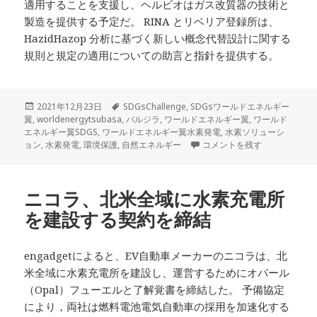
適用することを支援し、ヘルビオはガス改質器の技術と
製造を提供する予定だ。 RINA とリベリア登録所は、
HazidHazop 分析に基づく新しい概念代替設計に関する
規則と規定の適用についての助言と指針を提供する。
投
タ
2021年12月23日
SDGsChallenge
,
SDGsワールドエネルギー
稿
グ
翼
,
worldenergytsubasa
,
バルジラ
,
ワールドエネルギー翼
,
ワールド
日:
エネルギー翼SDGS
,
ワールドエネルギー翼水素発電
,
水素ソリューシ
バルジラ、実行可能な水素ソ
ョン
,
水素発電
,
環境保護
,
自然エネルギー
コメントを残す
ニコラ、北米全域に水素充電所
を建設する契約を締結
engadgetによると、EV自動車メーカーのニコラは、北
米全域に水素充電所を建設し、運営するためにオパール
（Opal）フューエルと了解覚書を締結した。 予備協定
により，両社は燃料電池電気自動車の採用を加速化する