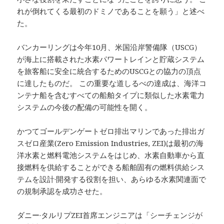
れが倒れてくる最初のドミノであることを願う」と述べ
た。
バンカーリングは今年10月、米国沿岸警備隊（USCG）
が海上に搭載された水素パワートレインと貯蔵システム
を旅客船に安全に統合するためのUSCGとの協力の頂点
に達したものだ。 この重要な道しるべの達成は、海洋コ
ンテナ船を含むすべての船舶タイプに類似した水素電力
システムの今後の配備の可能性を開く。
かつてゴールデンゲートゼロ排出マリンであった排出ガ
スゼロ産業(Zero Emission Industries, ZEI)は最初の海
洋水素と燃料電池システムをはじめ、水素自動車から直
接燃料を供給することができる船舶固有の燃料供給シス
テムを設計·開発する役割を担い、あらゆる水素関連面で
の規制承認を成功させた。
ダニー·タルリプZEI首席エンジニアは「シーチェンジが