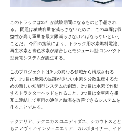
このトラックは23年が試験期間になるものと予想され
る。 問題は積載容量を減らさないために、この車両は収
益性が高く重量を最大限減らさなければならないという
ことだ。 今回の施策により、トラック用水素燃料電池、
再生水素と青色水素が結合したモジュール型·コンパクト
型発電システムが誕生する。
このプロジェクトは3つの異なる領域から構成される
が、1つ目は炭素の足跡が少ない水素を分散生産するた
めの新しい知能型システムの創造、2つ目は水素で作動
するトラクターヘッドを作ること、3つ目は全車両を相
互に連結して車両の通信と航海を改善できるシステムを
作ることである。
テクナリア、テクニカス·ユニディダス、シカウトスとと
もにアヴィア·インジェニエリア、カルボタイナー、イド