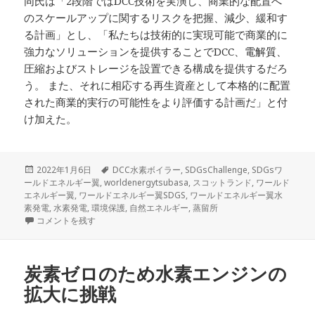
同氏は「2段階ではDCC技術を実演し、商業的な配置へ
のスケールアップに関するリスクを把握、減少、緩和す
る計画」とし、「私たちは技術的に実現可能で商業的に
強力なソリューションを提供することでDCC、電解質、
圧縮およびストレージを設置できる構成を提供するだろ
う。 また、それに相応する再生資産として本格的に配置
された商業的実行の可能性をより評価する計画だ」と付
け加えた。
投
タ
2022年1月6日
DCC水素ボイラー
,
SDGsChallenge
,
SDGsワ
稿
グ
ールドエネルギー翼
,
worldenergytsubasa
,
スコットランド
,
ワールド
日:
エネルギー翼
,
ワールドエネルギー翼SDGS
,
ワールドエネルギー翼水
素発電
,
水素発電
,
環境保護
,
自然エネルギー
,
蒸留所
スコットランド蒸留所、DCC水素ボイラーでグリーン蒸留酒を生産 に
コメントを残す
炭素ゼロのため水素エンジンの
拡大に挑戦