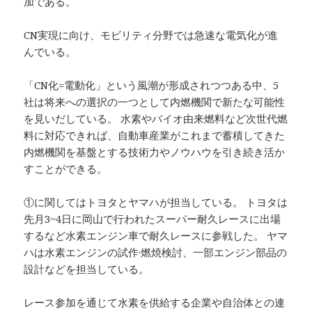
加である。
CN実現に向け、モビリティ分野では急速な電気化が進
んでいる。
「CN化=電動化」という風潮が形成されつつある中、5
社は将来への選択の一つとして内燃機関で新たな可能性
を見いだしている。 水素やバイオ由来燃料など次世代燃
料に対応できれば、自動車産業がこれまで蓄積してきた
内燃機関を基盤とする技術力やノウハウを引き続き活か
すことができる。
①に関してはトヨタとヤマハが担当している。 トヨタは
先月3~4日に岡山で行われたスーパー耐久レースに出場
するなど水素エンジン車で耐久レースに参戦した。 ヤマ
ハは水素エンジンの試作·燃焼検討、一部エンジン部品の
設計などを担当している。
レース参加を通じて水素を供給する企業や自治体との連