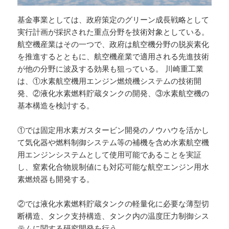
基金事業としては、政府策定のグリーン成長戦略として
実行計画が採択された重点分野を技術対象としている。
航空機産業はその一つで、政府は航空機分野の脱炭素化
を推進するとともに、航空機産業で適用される先進技術
が他の分野に波及する効果も狙っている。 川崎重工業
は、①水素航空機用エンジン燃焼機システムの技術開
発、②液化水素燃料貯蔵タンクの開発、③水素航空機の
基本構造を検討する。
①では固定用水素ガスタービン開発のノウハウを活かし
て気化器や燃料制御システム等の補機を含め水素航空機
用エンジンシステムとして使用可能であることを実証
し、窒素化合物規制値にも対応可能な航空エンジン用水
素燃焼器も開発する。
②では液化水素燃料貯蔵タンクの軽量化に必要な薄型切
断構造、タンク支持構造、タンク内の温度圧力制御シス
テムに関する研究開発を行う。